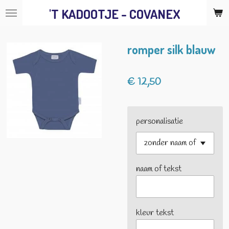
'T KADOOTJE - COVANEX
Ga
direct
naar
romper silk blauw
de
hoofdinhoud
€ 12,50
personalisatie
naam of tekst
kleur tekst