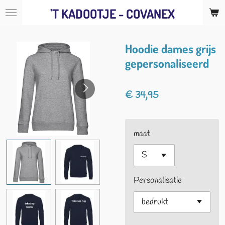
'T KADOOTJE - COVANEX
Ga
direct
naar
Hoodie dames grijs
de
gepersonaliseerd
hoofdinhoud
€ 34,95
maat
Personalisatie