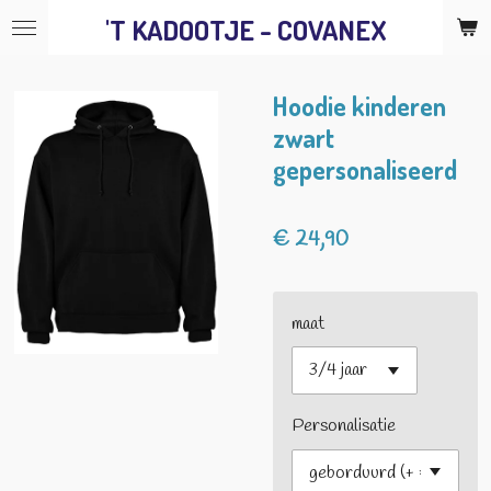
'T KADOOTJE - COVANEX
Ga
direct
naar
Hoodie kinderen
de
zwart
hoofdinhoud
gepersonaliseerd
€ 24,90
maat
Personalisatie