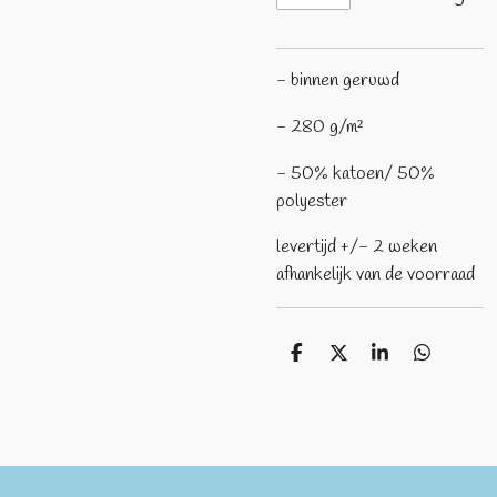
- binnen geruwd
- 280 g/m²
- 50% katoen/ 50%
polyester
levertijd +/- 2 weken
afhankelijk van de voorraad
D
D
S
D
e
e
h
e
l
e
a
l
e
l
r
e
n
e
n