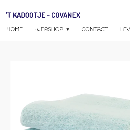
Ga
'T KADOOTJE - COVANEX
direct
naar
HOME
WEBSHOP
CONTACT
LE
de
hoofdinhoud