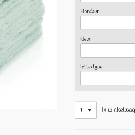
Borduur
kleur
lettertype
In winkelwa