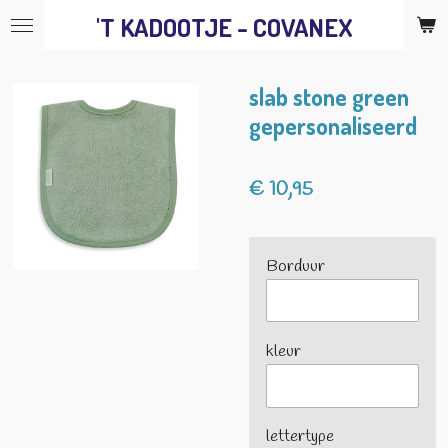
'T KADOOTJE - COVANEX
Ga
direct
naar
slab stone green
de
gepersonaliseerd
hoofdinhoud
€ 10,95
Borduur
kleur
lettertype