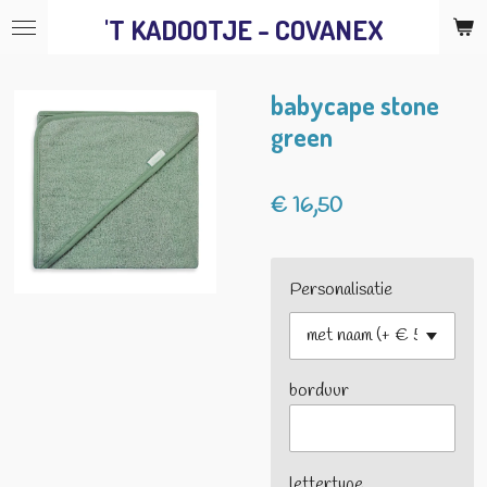
'T KADOOTJE - COVANEX
Ga
direct
naar
babycape stone
de
green
hoofdinhoud
€ 16,50
Personalisatie
borduur
lettertype