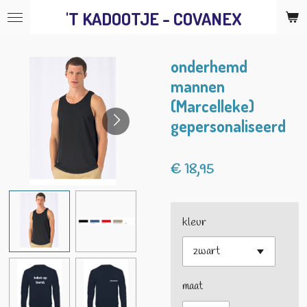
'T KADOOTJE - COVANEX
Ga
direct
naar
onderhemd
de
mannen
hoofdinhoud
(Marcelleke)
gepersonaliseerd
€ 18,95
kleur
maat