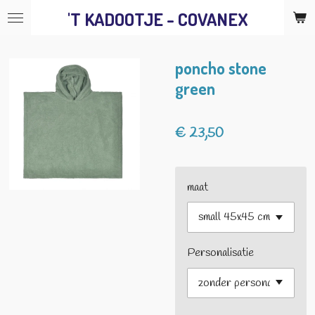
'T KADOOTJE - COVANEX
Ga
direct
naar
poncho stone
de
green
hoofdinhoud
€ 23,50
maat
Personalisatie