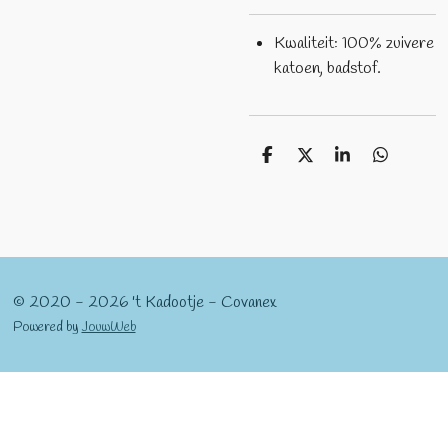
Kwaliteit: 100% zuivere
katoen, badstof.
D
D
S
D
e
e
h
e
l
e
a
l
e
l
r
e
n
e
n
© 2020 - 2026 't Kadootje - Covanex
Powered by
JouwWeb