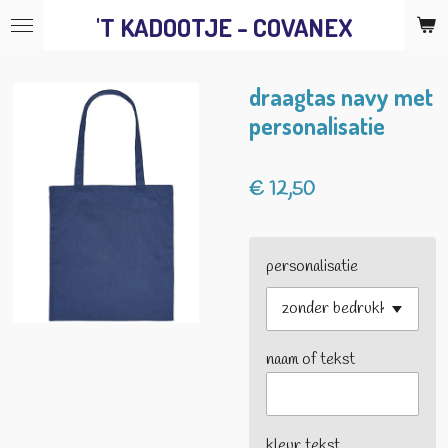
'T KADOOTJE - COVANEX
Ga
direct
naar
draagtas navy met
de
personalisatie
hoofdinhoud
€ 12,50
personalisatie
naam of tekst
kleur tekst