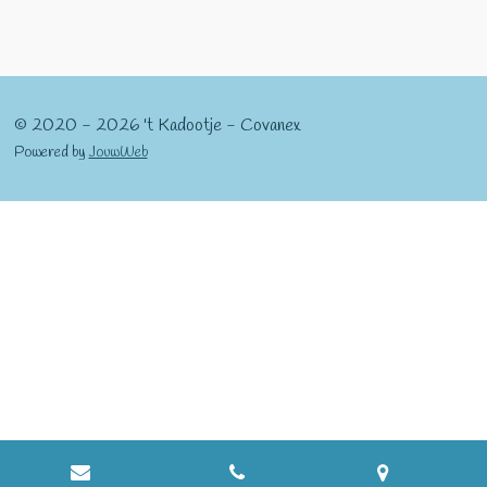
l
e
a
l
e
l
r
e
n
e
n
© 2020 - 2026 't Kadootje - Covanex
Powered by
JouwWeb