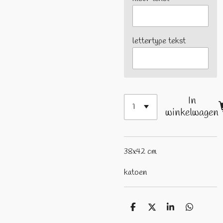
lettertype tekst
In
winkelwagen
38x42 cm
katoen
D
D
S
D
e
e
h
e