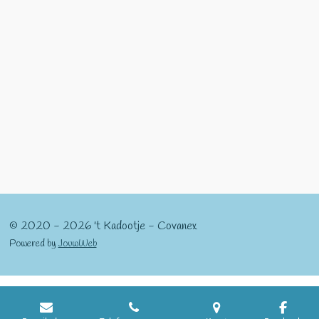
l
e
a
l
e
l
r
e
n
e
n
© 2020 - 2026 't Kadootje - Covanex
Powered by
JouwWeb