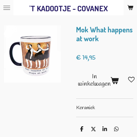
'T KADOOTJE - COVANEX
Ga
direct
naar
Mok What happens
de
at work
hoofdinhoud
€ 14,95
In
winkelwagen
Keramiek
D
D
S
D
e
e
h
e