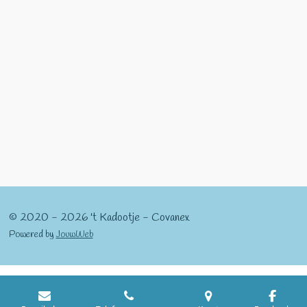
l
e
a
l
e
l
r
e
n
e
n
© 2020 - 2026 't Kadootje - Covanex
Powered by
JouwWeb