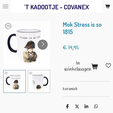
'T KADOOTJE - COVANEX
Ga
direct
naar
Mok Stress is so
de
1815
hoofdinhoud
€ 14,95
In
winkelwagen
keramiek
D
D
S
D
e
e
h
e