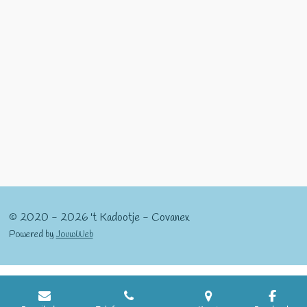
l
e
a
l
e
l
r
e
n
e
n
© 2020 - 2026 't Kadootje - Covanex
Powered by
JouwWeb