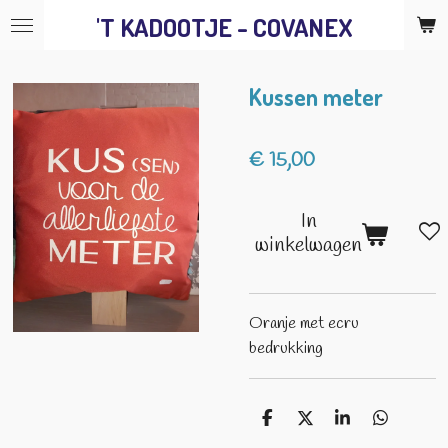
'T KADOOTJE - COVANEX
Ga
direct
naar
Kussen meter
de
hoofdinhoud
€ 15,00
In
winkelwagen
Oranje met ecru
bedrukking
D
D
S
D
e
e
h
e