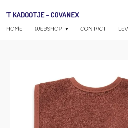
Ga
'T KADOOTJE - COVANEX
direct
naar
HOME
WEBSHOP
CONTACT
LE
de
hoofdinhoud