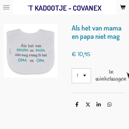
'T KADOOTJE - COVANEX
Ga
direct
naar
Als het van mama
de
en papa niet mag
hoofdinhoud
€ 10,95
In
winkelwagen
D
D
S
D
e
e
h
e
l
e
a
l
e
l
r
e
n
e
n