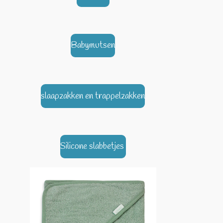
Babymutsen
slaapzakken en trappelzakken
Silicone slabbetjes