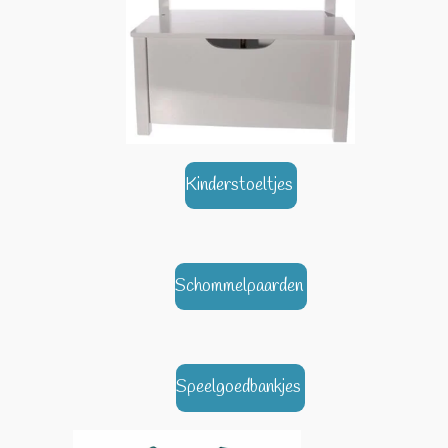
Kinderstoeltjes
Schommelpaarden
Speelgoedbankjes