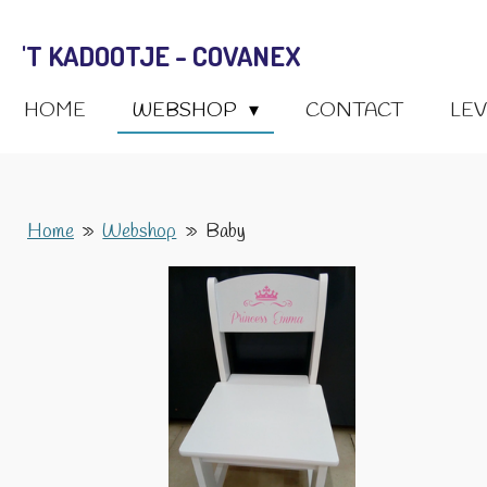
Ga
'T KADOOTJE - COVANEX
direct
naar
HOME
WEBSHOP
CONTACT
LE
de
hoofdinhoud
Home
»
Webshop
»
Baby