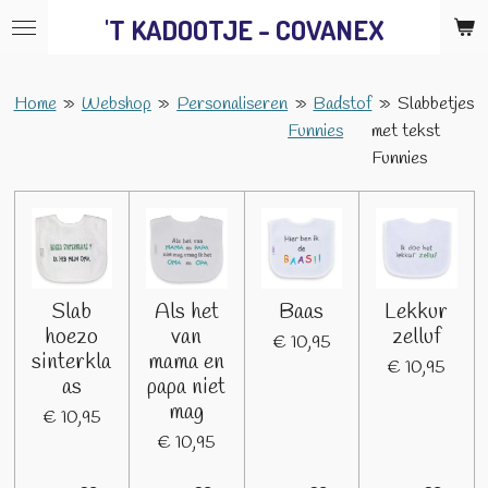
'T KADOOTJE - COVANEX
Ga
direct
naar
Home
»
Webshop
»
Personaliseren
»
Badstof
»
Slabbetjes
de
Funnies
met tekst
hoofdinhoud
Funnies
Slab
Als het
Baas
Lekkur
hoezo
van
zelluf
€ 10,95
sinterkla
mama en
€ 10,95
as
papa niet
mag
€ 10,95
€ 10,95