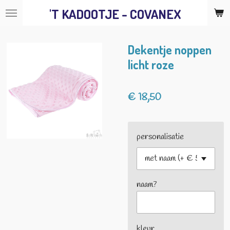
'T KADOOTJE - COVANEX
Ga
direct
naar
Dekentje noppen
de
licht roze
hoofdinhoud
€ 18,50
personalisatie
naam?
kleur