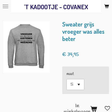
'T KADOOTJE - COVANEX
Ga
direct
naar
Sweater grijs
de
vroeger was alles
hoofdinhoud
beter
€ 34,95
maat
In
winkelwagen