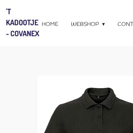
Ga
'T
direct
KADOOTJE
naar
HOME
WEBSHOP
CONT
de
- COVANEX
hoofdinhoud