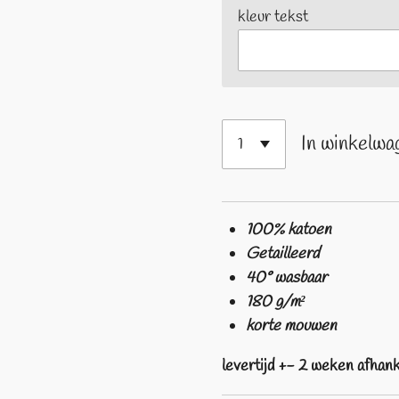
kleur tekst
In winkelwa
100% katoen
Getailleerd
40° wasbaar
180 g/m²
korte mouwen
levertijd +- 2 weken afhan