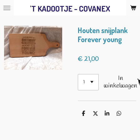
'T KADOOTJE - COVANEX
Ga
direct
naar
Houten snijplank
de
Forever young
hoofdinhoud
€ 21,00
In
winkelwagen
D
D
S
D
e
e
h
e
l
e
a
l
e
l
r
e
n
e
n