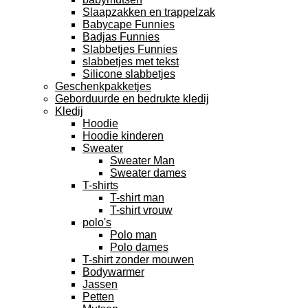
Slaapzakken en trappelzak
Babycape Funnies
Badjas Funnies
Slabbetjes Funnies
slabbetjes met tekst
Silicone slabbetjes
Geschenkpakketjes
Geborduurde en bedrukte kledij
Kledij
Hoodie
Hoodie kinderen
Sweater
Sweater Man
Sweater dames
T-shirts
T-shirt man
T-shirt vrouw
polo's
Polo man
Polo dames
T-shirt zonder mouwen
Bodywarmer
Jassen
Petten