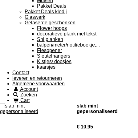
Mutsen
Pakket Deals
Pakket Deals kledij
Glaswerk
Gelaserde geschenken
Flower hoops
decoratieve plank met tekst
Snijplanken
balpen/meter/notitieboekje,...
Flesopener
Sleutelhangers
Kistjes/ doosjes
kaarsjes
Contact
leveren en retourneren
Algemene voorwaarden
Account
Zoeken
Cart
slab mint
gepersonaliseerd
€ 10,95