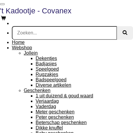
Ga
't Kadootje - Covanex
direct
naar
de
hoofdinhoud
Home
Webshop
Jollein
Dekentjes
Badjasjes
Speelgoed
Rugzakjes
Badspeelgoed
Diverse artikelen
Geschenken
1 uit duizend & goud waard
Verjaardag
Vaderdag
Meter geschenken
Peter geschenken
Beterschap geschenken
Dikke knuffel