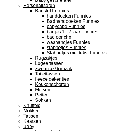
Baby geschenken
Personaliseren
Badstof Funnies
handdoeken Funnies
Badhanddoeken Funnies
babycape Funnies
badjas 1 - 2 jaar Funnies
bad poncho
washandjes Funnies
slabbetjes Funnies
Slabbetjes met tekst Funnies
Rugzakjes
Logeertassen
zwemzak/ turnzak
Toilettassen
fleece dekentjes
Keukenschorten
Mutsen
Petten
Sokken
Knuffels
Mokken
Tassen
Kaarsen
Baby