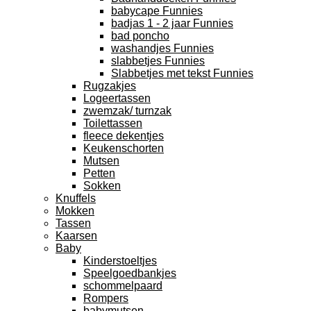
babycape Funnies
badjas 1 - 2 jaar Funnies
bad poncho
washandjes Funnies
slabbetjes Funnies
Slabbetjes met tekst Funnies
Rugzakjes
Logeertassen
zwemzak/ turnzak
Toilettassen
fleece dekentjes
Keukenschorten
Mutsen
Petten
Sokken
Knuffels
Mokken
Tassen
Kaarsen
Baby
Kinderstoeltjes
Speelgoedbankjes
schommelpaard
Rompers
babymutsen