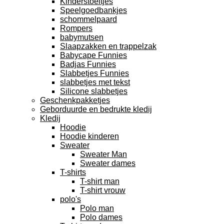
Kinderstoeltjes
Speelgoedbankjes
schommelpaard
Rompers
babymutsen
Slaapzakken en trappelzak
Babycape Funnies
Badjas Funnies
Slabbetjes Funnies
slabbetjes met tekst
Silicone slabbetjes
Geschenkpakketjes
Geborduurde en bedrukte kledij
Kledij
Hoodie
Hoodie kinderen
Sweater
Sweater Man
Sweater dames
T-shirts
T-shirt man
T-shirt vrouw
polo's
Polo man
Polo dames