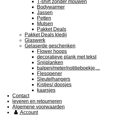
T-shirt zonder mouwen
Bodywarmer
Jassen
Petten
Mutsen
Pakket Deals
Pakket Deals kledij
Glaswerk
Gelaserde geschenken
Flower hoops
decoratieve plank met tekst
Snijplanken
balpen/meter/notitieboekje,...
Flesopener
Sleutelhangers
Kistjes/ doosjes
kaarsjes
Contact
leveren en retourneren
Algemene voorwaarden
Account