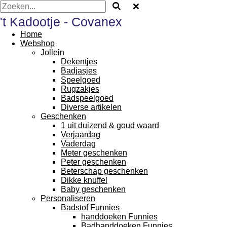
't Kadootje - Covanex
Home
Webshop
Jollein
Dekentjes
Badjasjes
Speelgoed
Rugzakjes
Badspeelgoed
Diverse artikelen
Geschenken
1 uit duizend & goud waard
Verjaardag
Vaderdag
Meter geschenken
Peter geschenken
Beterschap geschenken
Dikke knuffel
Baby geschenken
Personaliseren
Badstof Funnies
handdoeken Funnies
Badhanddoeken Funnies