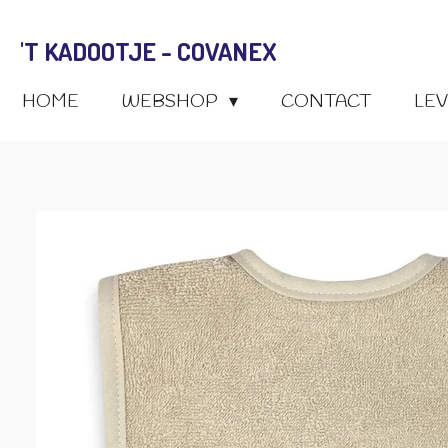
Ga
'T KADOOTJE - COVANEX
direct
naar
HOME
WEBSHOP
CONTACT
LE
de
hoofdinhoud