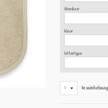
Borduur
kleur
lettertype
In winkelwa