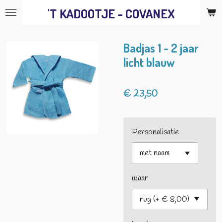
'T KADOOTJE - COVANEX
Ga
direct
naar
Badjas 1 - 2 jaar
de
licht blauw
hoofdinhoud
€ 23,50
Personalisatie
waar