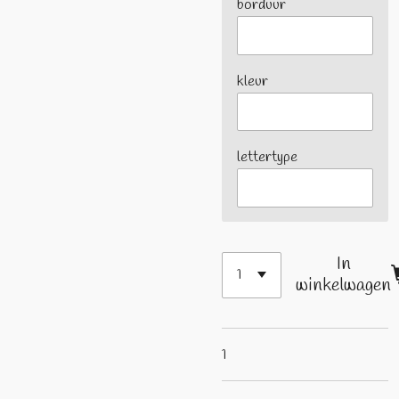
borduur
kleur
lettertype
In
winkelwagen
1