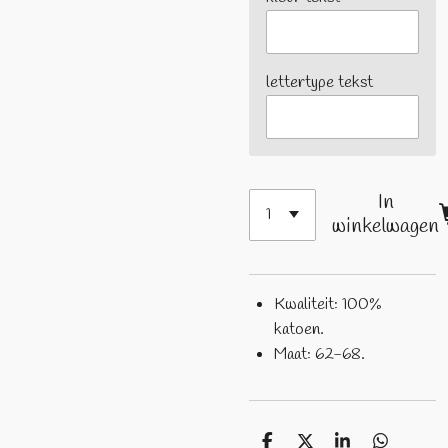
lettertype tekst
In
winkelwagen
Kwaliteit: 100%
katoen.
Maat: 62-68.
D
D
S
D