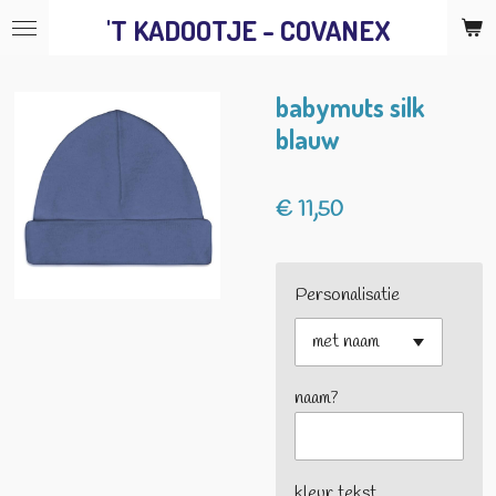
'T KADOOTJE - COVANEX
Ga
direct
naar
babymuts silk
de
blauw
hoofdinhoud
€ 11,50
Personalisatie
naam?
kleur tekst