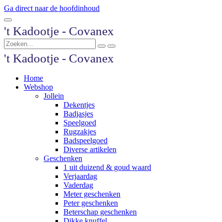
Ga direct naar de hoofdinhoud
't Kadootje - Covanex
't Kadootje - Covanex
Home
Webshop
Jollein
Dekentjes
Badjasjes
Speelgoed
Rugzakjes
Badspeelgoed
Diverse artikelen
Geschenken
1 uit duizend & goud waard
Verjaardag
Vaderdag
Meter geschenken
Peter geschenken
Beterschap geschenken
Dikke knuffel