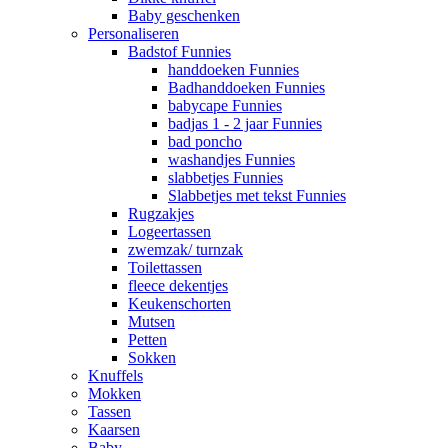
Baby geschenken
Personaliseren
Badstof Funnies
handdoeken Funnies
Badhanddoeken Funnies
babycape Funnies
badjas 1 - 2 jaar Funnies
bad poncho
washandjes Funnies
slabbetjes Funnies
Slabbetjes met tekst Funnies
Rugzakjes
Logeertassen
zwemzak/ turnzak
Toilettassen
fleece dekentjes
Keukenschorten
Mutsen
Petten
Sokken
Knuffels
Mokken
Tassen
Kaarsen
Baby