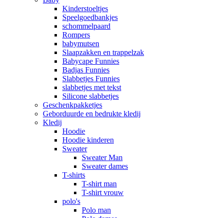
Kinderstoeltjes
Speelgoedbankjes
schommelpaard
Rompers
babymutsen
Slaapzakken en trappelzak
Babycape Funnies
Badjas Funnies
Slabbetjes Funnies
slabbetjes met tekst
Silicone slabbetjes
Geschenkpakketjes
Geborduurde en bedrukte kledij
Kledij
Hoodie
Hoodie kinderen
Sweater
Sweater Man
Sweater dames
T-shirts
T-shirt man
T-shirt vrouw
polo's
Polo man