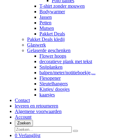
Polo dames
T-shirt zonder mouwen
Bodywarmer
Jassen
Petten
Mutsen
Pakket Deals
Pakket Deals kledij
Glaswerk
Gelaserde geschenken
Flower hoops
decoratieve plank met tekst
Snijplanken
balpen/meter/notitieboekje,...
Flesopener
Sleutelhangers
Kistjes/ doosjes
kaarsjes
Contact
leveren en retourneren
Algemene voorwaarden
Account
Zoeken
0
Verlanglijst