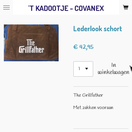
'T KADOOTJE - COVANEX
Ga
direct
naar
Lederlook schort
de
hoofdinhoud
€ 42,95
In
winkelwagen
The Grillfather
Met zakken vooraan