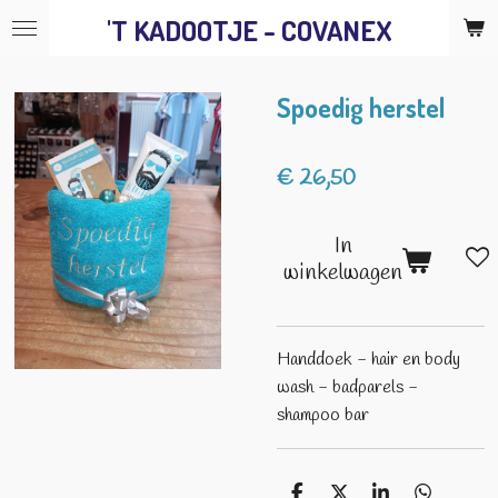
'T KADOOTJE - COVANEX
Ga
direct
naar
Spoedig herstel
de
hoofdinhoud
€ 26,50
In
winkelwagen
Handdoek - hair en body
wash - badparels -
shampoo bar