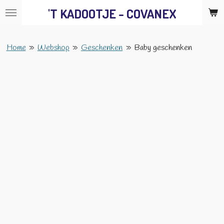
'T KADOOTJE - COVANEX
Ga
direct
naar
Home
»
Webshop
»
Geschenken
»
Baby geschenken
de
hoofdinhoud